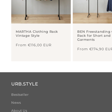
o
n
t
e
MARTHA Clothing Rack
BEN Freestanding 
n
Vintage Style
Rack for Short and
Garments
Regular
t
From €116,00 EUR
Regular
price
From €174,90 EU
price
URB.STYLE
Bestseller
News
About Us