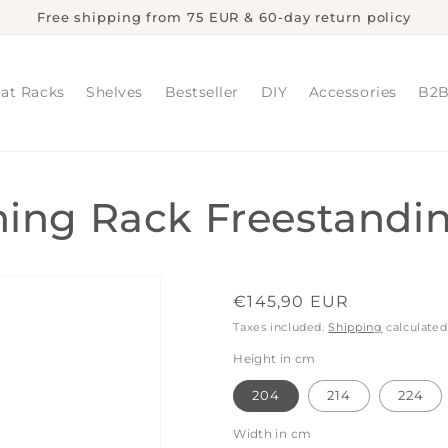
Free shipping from 75 EUR & 60-day return policy
at Racks
Shelves
Bestseller
DIY
Accessories
B2
ing Rack Freestandi
Regular
€145,90 EUR
price
Taxes included.
Shipping
calculated
Height in cm
204
214
224
Width in cm