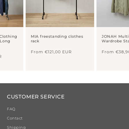
Clothing
MIA freestanding clothes
JONAH Multi
 Long
rack
Wardrobe St
Regular
Regular
From €121,00 EUR
From €38,9
price
price
R
CUSTOMER SERVICE
FAQ
Contact
Shipping