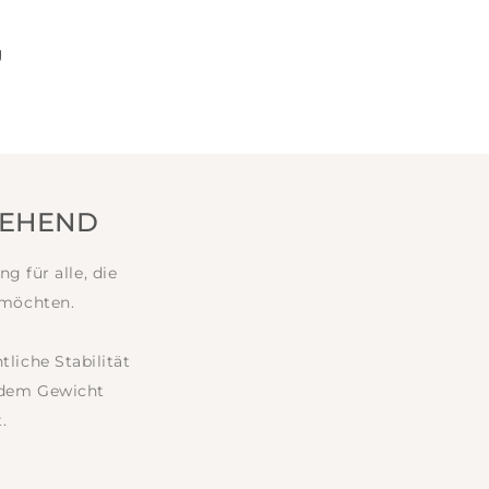
g
TEHEND
 für alle, die
 möchten.
liche Stabilität
h dem Gewicht
.