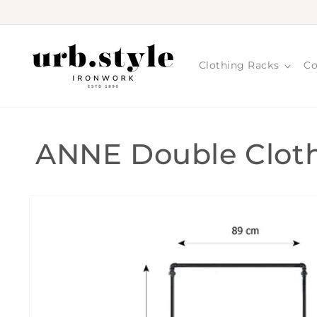
Skip to
content
Clothing Racks
Co
ANNE Double Cloth
Skip to
product
information