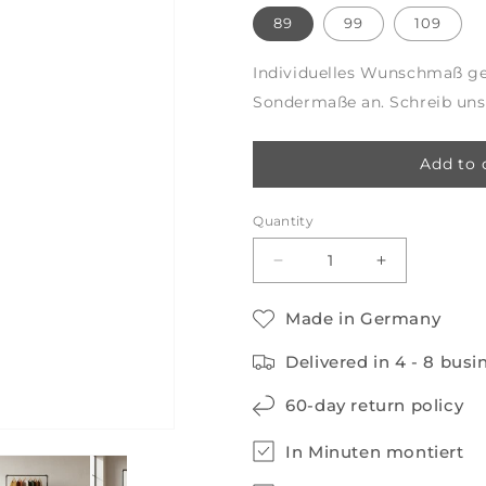
89
99
109
Individuelles Wunschmaß ge
Sondermaße an. Schreib uns
Add to 
Quantity
Decrease
Increase
quantity
quantity
for
for
Made in Germany
ANNE
ANNE
Double
Double
Delivered in 4 - 8 bus
Clothing
Clothing
Rack
Rack
60-day return policy
Freestanding
Freestanding
In Minuten montiert