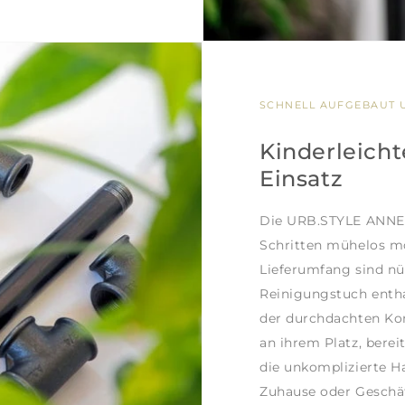
SCHNELL AUFGEBAUT U
Kinderleicht
Einsatz
Die URB.STYLE ANNE f
Schritten mühelos mon
Lieferumfang sind nü
Reinigungstuch entha
der durchdachten Kon
an ihrem Platz, berei
die unkomplizierte 
Zuhause oder Geschäf