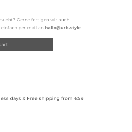
sucht? Gerne fertigen wir auch
 einfach per mail an
hallo@urb.style
cart
iness days & Free shipping from €59