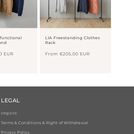
functional
LIA Freestanding Clothes
and
Rack
Regular
0 EUR
From €205,00 EUR
price
LEGAL
Imprint
Terms & Conditions & Right of Withdrawal
Privacy Policy