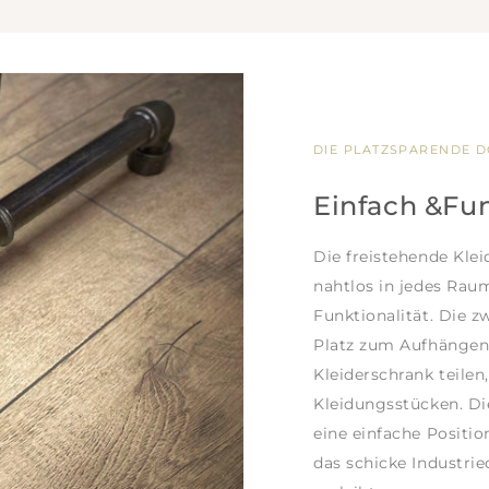
DIE PLATZSPARENDE D
Einfach &Fu
Die freistehende Kle
nahtlos in jedes Rau
Funktionalität. Die 
Platz zum Aufhängen I
Kleiderschrank teilen
Kleidungsstücken. Die
eine einfache Positi
das schicke Industr